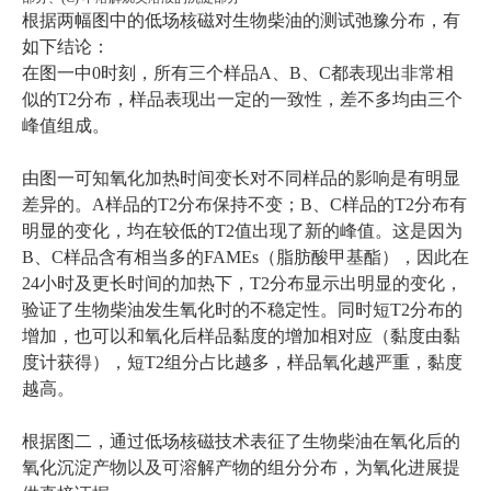
根据两幅图中的低场核磁对生物柴油的测试弛豫分布，有
如下结论：
在图
一
中0时刻，所有三个样品A、B、C都表现出非常相
似的T2分布，样品表现出一定的一致性，差不多均由三个
峰值组成。
由图
一
可知氧化加热时间变长对不同样品的影响是有明显
差异的。A样品的T2分布保持不变；B、C样品的T2分布有
明显的变化，均在较低的T2值出现了新的峰值。这是因为
B、C样品含有相当多的FAMEs（脂肪酸甲基酯），因此在
24小时及更长时间的加热下，T2分布显示出明显的变化，
验证了生物柴油发生氧化时的不稳定性。同时短T2分布的
增加，也可以和氧化后样品黏度的增加相对应（黏度由黏
度计获得），短T2组分占比越多，样品氧化越严重，黏度
越高。
根据图
二
，通过低场核磁技术表征了生物柴油在氧化后的
氧化沉淀产物以及可溶解产物的组分分布，为氧化进展提