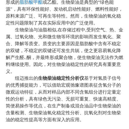
形成的
脂肪酸甲酯
或乙酯。生物柴油是典型的“绿色能
源"，具有环保性能好、发动机启动性能好、燃料性能好，
原料来源广泛、可再生等特性。然而，生物柴油的
氧化
稳
定性问题限制了其在实际应用中的广泛使用。
生物柴油与油脂相似,在存储过程中,受到空气
、
热
、
金
属
、
过氧化物
、
光和微生物等环境的影响而发生氧化
、
聚
合
、
降解等质变
。
质变的主要原因是脂肪酸中含有不稳定
的双键
，
不稳定的双键还可发生共轭
，
使之更容易氧化降
解产生醛､酮
，
并最终形成聚合物
，
使生物柴油无法作为燃
料继续使用
。因此，对生物柴油稳定性的研究具有重要意
义。
纽迈推出的
生物柴油稳定性分析仪
基于对氢质子信号
的优秀捕捉能力，可以借助宏观弛豫谱图表征含氢分子的
微观运动特征，从而对样品内部不同含氢组分进行定量定
性的分析，具有绿色无污染、无损可重复、快速高精度、
简便易操作等优点，在生产制备或混合油品中生物柴油的
含量检测、生物柴油氧化稳定性分析、抗氧化剂对生物柴
油的稳定性提高等方面有深入的应用
。