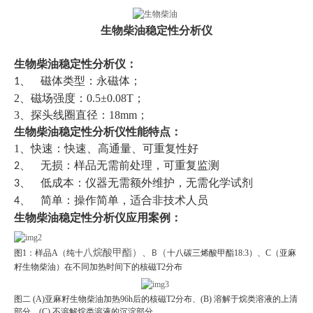
生物柴油稳定性分析仪
生物柴油稳定性分析仪
：
磁体类型：永磁体；
1、
2、磁场强度：0.5±0.08T；
3、探头线圈直径：18mm；
生物柴油稳定性分析仪
性能特点：
1、
快速：快速、高通量、可重复性好
无损：样品无需前处理，可重复监测
2、
低成本：仪器无需额外维护，无需化学试剂
3、
简单：操作简单，适合非技术人员
4、
生物柴油稳定性分析仪
应用案例：
图1：样品A（纯十
八烷酸甲酯）、B（
十八碳三烯酸甲酯18:3）、C（亚麻
籽生物柴油）在不同加热时间下的核磁T2分布
图二
(A)亚麻籽生物柴油加热96h后的核磁T2分布、(B) 溶解于烷类溶液的上清
部分、(C)
不溶解烷类溶液的沉淀部分